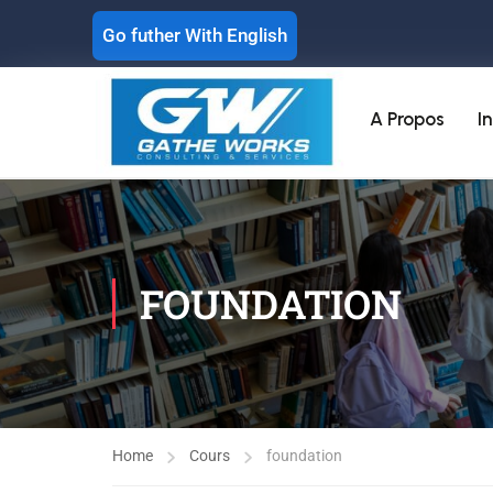
Go futher With English
A Propos
I
FOUNDATION
Home
Cours
foundation