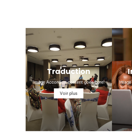
Traduction
I
Image Accordion content goes here!
Image 
Voir plus