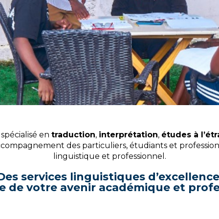
 &
nités
spécialisé en
traduction
,
interprétation
,
études à l’ét
’accompagnement des particuliers, étudiants et profess
linguistique et professionnel.
Des services linguistiques d’excellence
ce de votre avenir académique et profe
en réussite concrète.