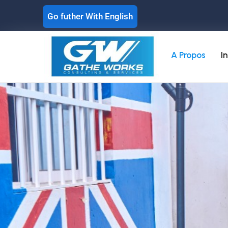
Go futher With English
A Propos
I