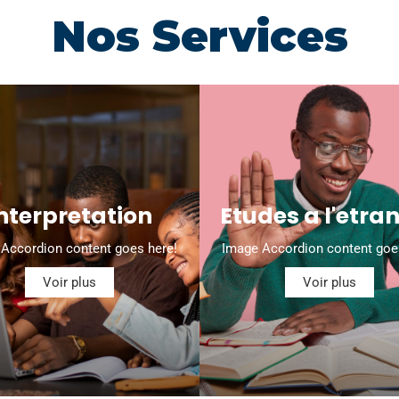
Nos Services
nterpretation
Etudes a l'etra
Accordion content goes here!
Image Accordion content goe
Voir plus
Voir plus