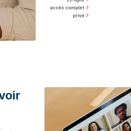
accès complet
privé
voir