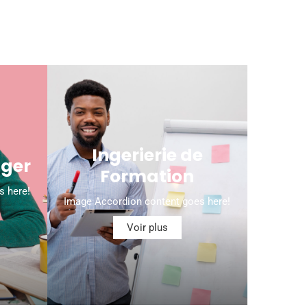
Ingerierie de
nger
Formation
s here!
Image Accordion content goes here!
Voir plus